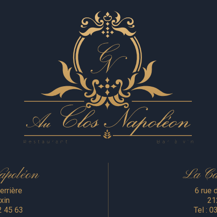
Abonnez-vous à notre newslette
apoléon
La Ca
errière
6 rue 
xin
21
2 45 63
Tel :
03