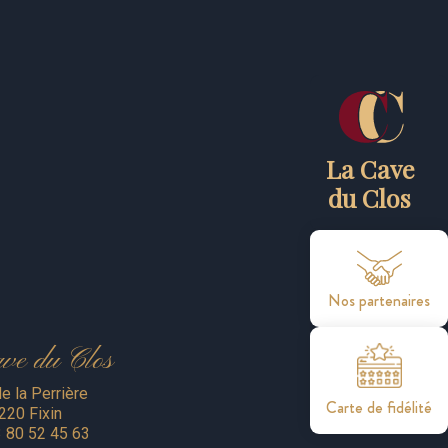
r
La Cave
du Clos
Nos partenaires
ve du Clos
de la Perrière
Carte de fidélité
220 Fixin
 80 52 45 63