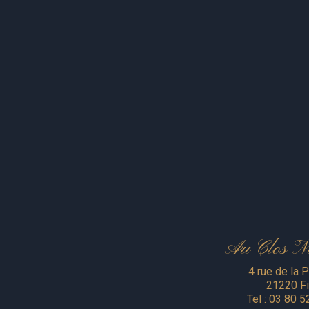
Au Clos N
4 rue de la P
21220 Fi
Tel :
03 80 5