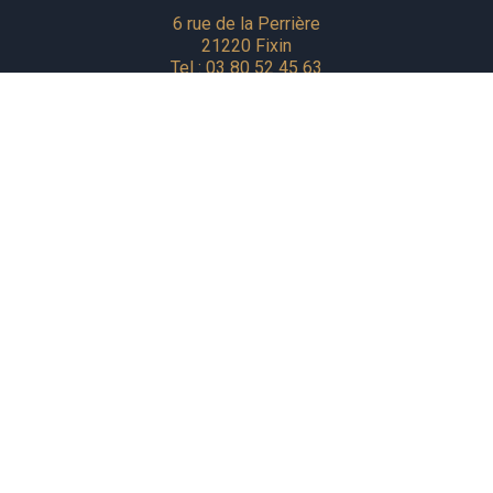
6 rue de la Perrière
21220 Fixin
Tel :
03 80 52 45 63
De 10h à 19h
Pour tous renseignements et infos pratiques, la Cave du
Clos est ouverte de 9h à 18h, n'hésitez pas à vous
adresser à la Cave si le restaurant est fermé lors de
votre venue.
Les chiens sont acceptés dans notre
établissement.
NOS CARTES
LA CAVE
TRAITEUR
SÉMINAIRE
GALERIE
CONTACT